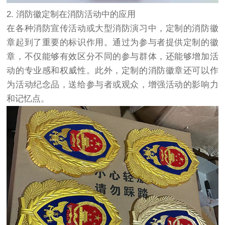
2. 消防徽定制在消防活动中的应用
在各种消防宣传活动或大型消防演习中，定制的消防徽
章起到了重要的标识作用。通过为参与者提供定制的徽
章，不仅能够有效区分不同的参与群体，还能够增加活
动的专业感和权威性。此外，定制的消防徽章还可以作
为活动纪念品，送给参与者或观众，增强活动的影响力
和记忆点。