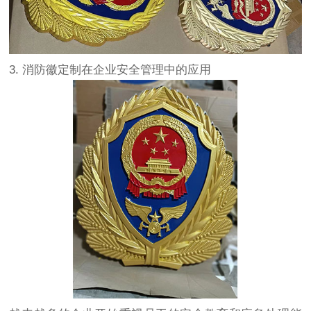
3. 消防徽定制在企业安全管理中的应用