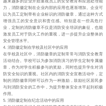
越来越多的企业开始重视员工的安全教育和应急处理能
力，消防徽定制在企业内部的应用也逐渐增加。企业可
以为员工定制带有企业标识的消防徽章，通过这种方式
增强员工的安全意识和责任感。特别是在一些高危行
业，定制的消防徽章不仅是消防安全培训的象征，也能
激发员工对于防火工作的重视，进一步提升企业整体的
安全管理水平。
4. 消防徽定制在学校及社区中的应用
在学校及社区中，消防徽章的定制常常与消防安全教育
活动结合。学校可以为参加消防演习的学生定制专属徽
章，作为对学生积极参与的奖励，同时也提升学生对消
防安全知识的重视。社区内的消防安全宣教活动中，定
制的消防徽章同样可以作为一种激励，鼓励社区居民参
与到消防安全的工作中，为提升整体安全水平起到积极
作用。
5. 消防徽定制在纪念活动中的应用