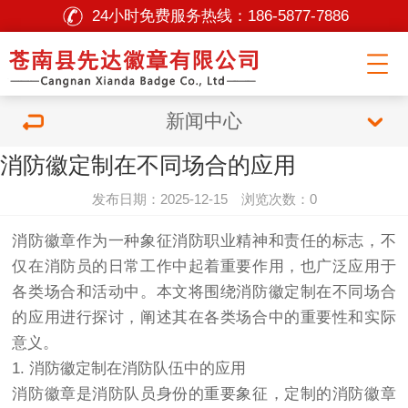
24小时免费服务热线：
186-5877-7886
新闻中心
消防徽定制在不同场合的应用
发布日期：2025-12-15 浏览次数：0
消防徽章作为一种象征消防职业精神和责任的标志，不
仅在消防员的日常工作中起着重要作用，也广泛应用于
各类场合和活动中。本文将围绕消防徽定制在不同场合
的应用进行探讨，阐述其在各类场合中的重要性和实际
意义。
1. 消防徽定制在消防队伍中的应用
消防徽章是消防队员身份的重要象征，定制的消防徽章