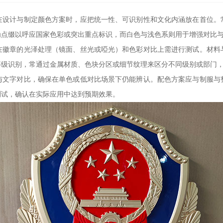
在设计与制定颜色方案时，应把统一性、可识别性和文化内涵放在首位。
为点缀以呼应国家色彩或突出重点标识，而白色与浅色系则用于增强对比
在徽章的光泽处理（镜面、丝光或啞光）和色彩对比上需进行测试。材料
等级识别，常通过金属材质、色块分区或细节纹理来区分不同级别或部门
与文字对比，确保在单色或低对比场景下仍能辨认。配色方案应与制服与
测试，确认在实际应用中达到预期效果。