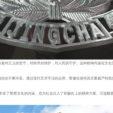
表着对正义的坚守，对秩序的维护，对人民的守护。这种精神内涵在文化
涵也在不断丰富。通过现代艺术手法的运用，警徽在保持其庄重威严特质
丰富了警察文化的内涵，也为社会注入了积极向上的精神力量。它提醒