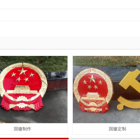
国徽制作
国徽定制