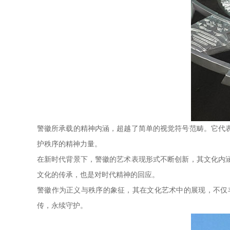
警徽所承载的精神内涵，超越了简单的视觉符号范畴。它代
护秩序的精神力量。
在新时代背景下，警徽的艺术表现形式不断创新，其文化内
文化的传承，也是对时代精神的回应。
警徽作为正义与秩序的象征，其在文化艺术中的展现，不仅
传，永续守护。