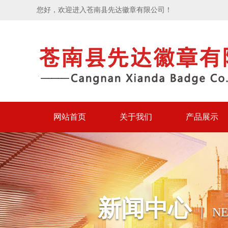
您好，欢迎进入苍南县先达徽章有限公司！
网站首页
关于我们
产品展示
新闻中心
N