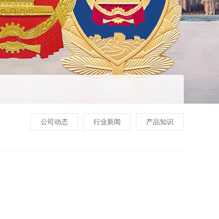
公司动态
行业新闻
产品知识