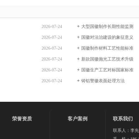
2026-07-24
大型国徽制作长期性能监测
2026-07-24
国徽对法治建设的象征意义
2026-07-24
国徽制作材料工艺性能标准
2026-07-24
新款国徽抛光工艺技术升级
2026-07-24
国徽生产工艺对标国家标准
2026-07-24
铸铝警徽表面处理方法
荣誉资质
客户案例
联系我们
联系人：李先