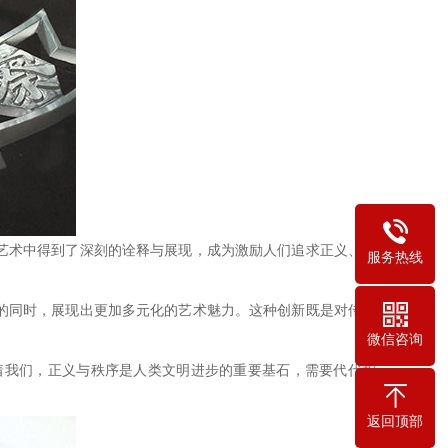
艺术中得到了深刻的诠释与展现，成为激励人们追求正义、维
服务热线
的同时，展现出更加多元化的艺术魅力。这种创新既是对传统
微信咨询
着我们，正义与秩序是人类文明进步的重要基石，需要代代相
返回顶部