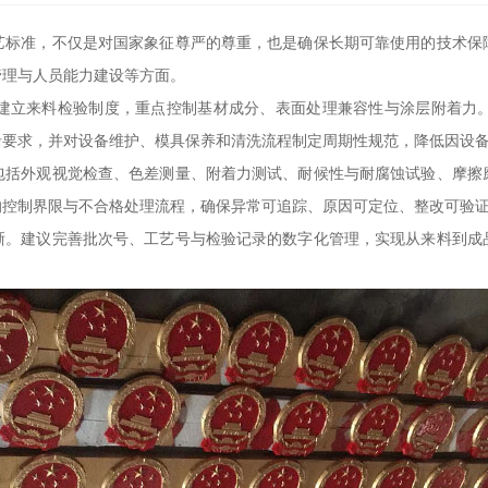
艺标准，不仅是对国家象征尊严的尊重，也是确保长期可靠使用的技术保
管理与人员能力建设等方面。
建立来料检验制度，重点控制基材成分、表面处理兼容性与涂层附着力
录要求，并对设备维护、模具保养和清洗流程制定周期性规范，降低因设
包括外观视觉检查、色差测量、附着力测试、耐候性与耐腐蚀试验、摩擦
的控制界限与不合格处理流程，确保异常可追踪、原因可定位、整改可验
晰。建议完善批次号、工艺号与检验记录的数字化管理，实现从来料到成