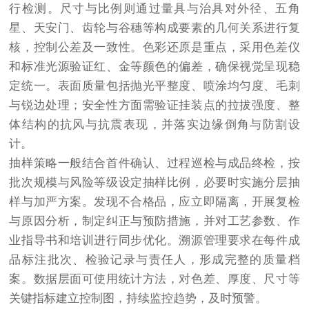
行检测。尺寸与比例则通过量具与治具对外径、五角
星、天安门、齿轮与谷穗等构成要素的几何关系进行复
核，控制公差及一致性。色彩还原是重点，采用色差仪
和标准光源验证红、金等颜色的偏差，确保视觉呈现稳
定统一。表面质量包括抛光平整度、喷涂均匀度、毛刺
与锐边处理；安全性方面需验证挂装点的拉拔强度、整
体结构的抗风与抗震表现，并落实边缘倒角与防割设
计。
抽样策略一般结合首件确认、过程巡检与成品终检，按
批次规模与风险等级设定抽样比例，必要时实施分层抽
样与加严方案。发现不合格品，应立即隔离，开展复检
与原因分析，制定纠正与预防措施，并对工艺参数、作
业指导书和培训进行同步优化。溯源管理要求在每件成
品标注批次、检验记录与责任人，形成完整的质量档
案。数据层面可使用统计方法，对色差、厚度、尺寸等
关键指标建立控制图，持续监控趋势，及时预警。