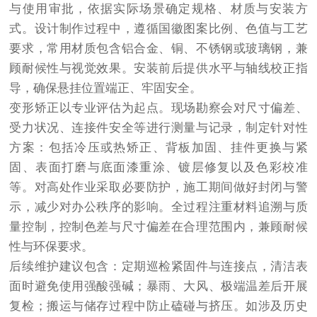
与使用审批，依据实际场景确定规格、材质与安装方
式。设计制作过程中，遵循国徽图案比例、色值与工艺
要求，常用材质包含铝合金、铜、不锈钢或玻璃钢，兼
顾耐候性与视觉效果。安装前后提供水平与轴线校正指
导，确保悬挂位置端正、牢固安全。
变形矫正以专业评估为起点。现场勘察会对尺寸偏差、
受力状况、连接件安全等进行测量与记录，制定针对性
方案：包括冷压或热矫正、背板加固、挂件更换与紧
固、表面打磨与底面漆重涂、镀层修复以及色彩校准
等。对高处作业采取必要防护，施工期间做好封闭与警
示，减少对办公秩序的影响。全过程注重材料追溯与质
量控制，控制色差与尺寸偏差在合理范围内，兼顾耐候
性与环保要求。
后续维护建议包含：定期巡检紧固件与连接点，清洁表
面时避免使用强酸强碱；暴雨、大风、极端温差后开展
复检；搬运与储存过程中防止磕碰与挤压。如涉及历史