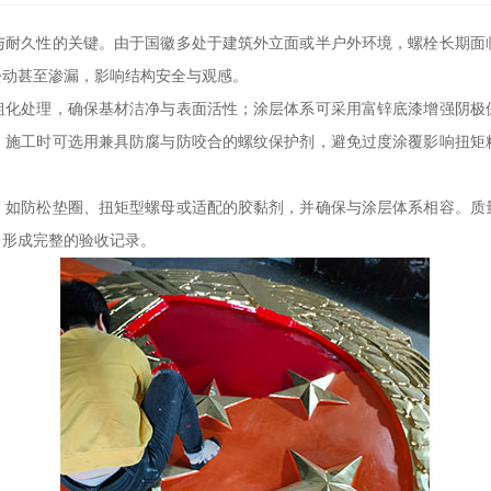
与耐久性的关键。由于国徽多处于建筑外立面或半户外环境，螺栓长期面
松动甚至渗漏，影响结构安全与观感。
粗化处理，确保基材洁净与表面活性；涂层体系可采用富锌底漆增强阴极
，施工时可选用兼具防腐与防咬合的螺纹保护剂，避免过度涂覆影响扭矩
，如防松垫圈、扭矩型螺母或适配的胶黏剂，并确保与涂层体系相容。质
，形成完整的验收记录。