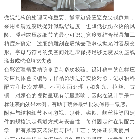
微观结构的处理同样重要。徽章边缘应避免尖锐倒角，
采用圆滑过渡既提升佩戴舒适度，也降低损伤衣物的风
险。浮雕或压纹细节的最小可识别宽度要结合模具加工
精度来确定，过细的雕刻在后续去毛刺或抛光时容易变
形。字母与符号的负空间处理应保持足够宽度以防墨线
溢出或珐琅填充失败。
色彩管理需要精确参照与多次校验。设计稿中的色样应
对应具体色卡编号，样品阶段进行实物对照，记录釉料
配方和批次差异。不同表面处理（如亮光、拉丝、古
铜）对颜色的视觉呈现有明显影响，因此在设计手册中
标注表面效果示例，有助于确保最终批次保持一致感。
附件与结构细节不可忽视。别针、磁铁、螺丝柱等固定
件的规格决定佩戴方式与安全性，每种固定件在装配力
学上都有推荐安装深度与粘结工艺；为保证长期使用，