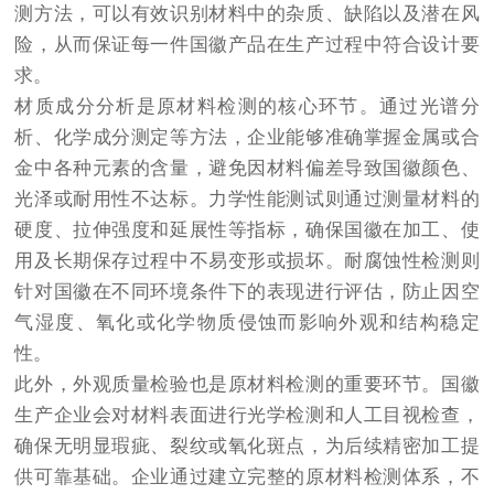
测方法，可以有效识别材料中的杂质、缺陷以及潜在风
险，从而保证每一件国徽产品在生产过程中符合设计要
求。
材质成分分析是原材料检测的核心环节。通过光谱分
析、化学成分测定等方法，企业能够准确掌握金属或合
金中各种元素的含量，避免因材料偏差导致国徽颜色、
光泽或耐用性不达标。力学性能测试则通过测量材料的
硬度、拉伸强度和延展性等指标，确保国徽在加工、使
用及长期保存过程中不易变形或损坏。耐腐蚀性检测则
针对国徽在不同环境条件下的表现进行评估，防止因空
气湿度、氧化或化学物质侵蚀而影响外观和结构稳定
性。
此外，外观质量检验也是原材料检测的重要环节。国徽
生产企业会对材料表面进行光学检测和人工目视检查，
确保无明显瑕疵、裂纹或氧化斑点，为后续精密加工提
供可靠基础。企业通过建立完整的原材料检测体系，不