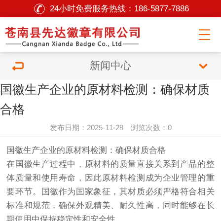
24小时免费服务热线：
186-5877-7886
新闻中心
国徽生产企业的原材料检测：确保材质
合格
发布日期：2025-11-28 浏览次数：0
国徽生产企业的原材料检测：确保材质合格
在国徽生产过程中，原材料的质量直接关系到产品的整
体质量和使用寿命，因此原材料检测成为企业管理的重
要环节。国徽作为国家象征，其材质必须严格符合相关
标准和规范，确保外观精美、耐久性高，同时能够在长
期使用中保持稳定性和安全性。