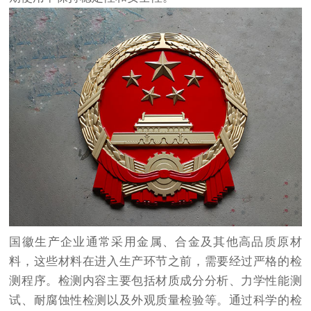
国徽生产企业通常采用金属、合金及其他高品质原材
料，这些材料在进入生产环节之前，需要经过严格的检
测程序。检测内容主要包括材质成分分析、力学性能测
试、耐腐蚀性检测以及外观质量检验等。通过科学的检